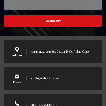
Soumettre
Wangjiangxi, comté de Gaoxin, Hefei, Anhui, Chine
Address
admin@rfbonfire.com
E-mail
0086-15956106813