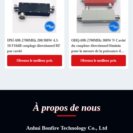
IP65 698-2700MHz 200/300W 4.3-
OHQ-698-2700MHz 300W N Cavité
10 F10dB couplage directionnel RF
du coupleur directionnel féminin
par cavité
pour la mesure de la puissance du
signal
Obtenez le meilleur prix
Obtenez le meilleur prix
À propos de nous
Anhui Bonfire Technology Co., Ltd