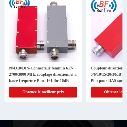
N/4310/DIN-Connecteur féminin 617-
Coupleur directionne
2700/3800 MHz couplage directionnel à
5/6/10/15/20/30dB 5
basse fréquence Pim -161dbc 10dB
Pim pour DAS sur m
Obtenez le meilleur prix
Obtenez le me