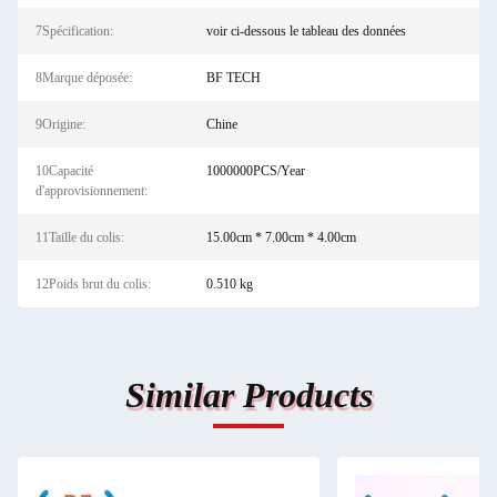
7Spécification:
voir ci-dessous le tableau des données
8Marque déposée:
BF TECH
9Origine:
Chine
10Capacité
1000000PCS/Year
d'approvisionnement:
11Taille du colis:
15.00cm * 7.00cm * 4.00cm
12Poids brut du colis:
0.510 kg
Similar Products