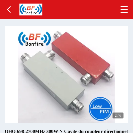
2
/
6
OHQ-698-2700MHz 300W N Cavité du coupleur directionnel