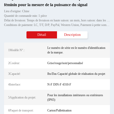
féminin pour la mesure de la puissance du signal
Lieu d'origine: Chine
Quantité de commande min: 1 pièce
Délai de livraison: Temps de livraison en haute saison: un mois, hors saison: dans les 15 jours ouvrables
Conditions de paiement: LC, T/T, D/P, PayPal, Western Union, Paiement à petite somme, Grammes d'argent
Détail
Description
Le numéro de série est le numéro d'identification
1Modèle N°.:
de la marque.
2Couleur:
Grise/rouge/noir/personnalisé
3Capacité:
Ibs/Das Capacité globale de réalisation du projet
4Interface:
N-F DIN-F 4310-F
Pour les installations intérieures ou extérieures
5Application du projet:
(IP65)
6Paquet de transport:
Carton/Pallettisation