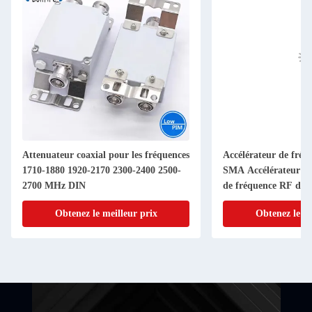
Attenuateur coaxial pour les fréquences
Accélérateur de fré
1710-1880 1920-2170 2300-2400 2500-
SMA Accélérateur d'a
2700 MHz DIN
de fréquence RF de 
Connecteur 1-40dB 
Obtenez le meilleur prix
Obtenez le me