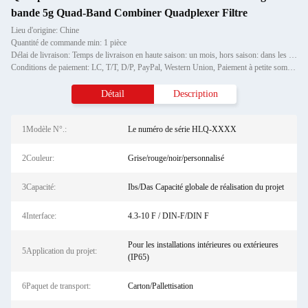
bande 5g Quad-Band Combiner Quadplexer Filtre
Lieu d'origine: Chine
Quantité de commande min: 1 pièce
Délai de livraison: Temps de livraison en haute saison: un mois, hors saison: dans les 15 jours ouvrables
Conditions de paiement: LC, T/T, D/P, PayPal, Western Union, Paiement à petite somme, Grammes d'argent
Détail
Description
1Modèle N°.:
Le numéro de série HLQ-XXXX
2Couleur:
Grise/rouge/noir/personnalisé
3Capacité:
Ibs/Das Capacité globale de réalisation du projet
4Interface:
4.3-10 F / DIN-F/DIN F
Pour les installations intérieures ou extérieures
5Application du projet:
(IP65)
6Paquet de transport:
Carton/Pallettisation