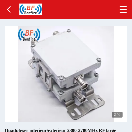
2
/
6
Quadplexer intérieur/extérieur 2300-2700MHz RF large