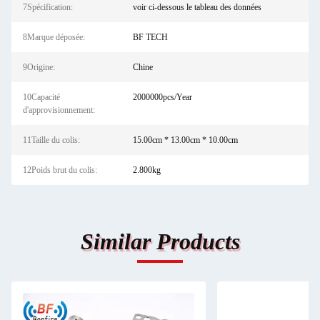
7Spécification:
voir ci-dessous le tableau des données
8Marque déposée:
BF TECH
9Origine:
Chine
10Capacité
2000000pcs/Year
d'approvisionnement:
11Taille du colis:
15.00cm * 13.00cm * 10.00cm
12Poids brut du colis:
2.800kg
Similar Products