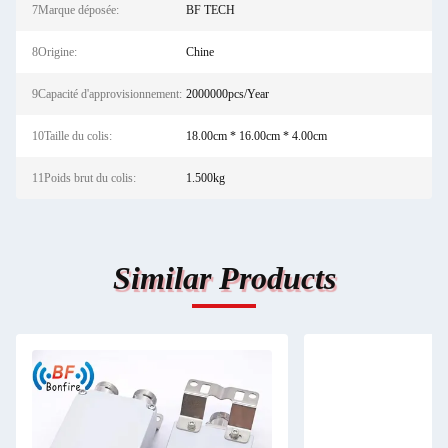
7Marque déposée:
BF TECH
8Origine:
Chine
9Capacité d'approvisionnement:
2000000pcs/Year
10Taille du colis:
18.00cm * 16.00cm * 4.00cm
11Poids brut du colis:
1.500kg
Similar Products