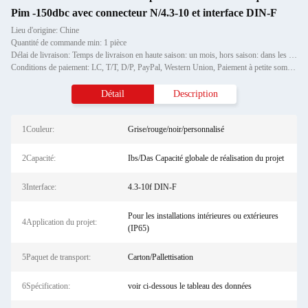
Pim -150dbc avec connecteur N/4.3-10 et interface DIN-F
Lieu d'origine: Chine
Quantité de commande min: 1 pièce
Délai de livraison: Temps de livraison en haute saison: un mois, hors saison: dans les 15 jours ouvrables
Conditions de paiement: LC, T/T, D/P, PayPal, Western Union, Paiement à petite somme, Grammes d'argent
Détail
Description
1Couleur:
Grise/rouge/noir/personnalisé
2Capacité:
Ibs/Das Capacité globale de réalisation du projet
3Interface:
4.3-10f DIN-F
Pour les installations intérieures ou extérieures
4Application du projet:
(IP65)
5Paquet de transport:
Carton/Pallettisation
6Spécification:
voir ci-dessous le tableau des données