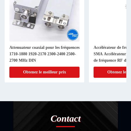
Attenuateur coaxial pour les fréquences
Accélérateur de fré
1710-1880 1920-2170 2300-2400 2500-
SMA Accélérateur d'a
2700 MHz DIN
de fréquence RF de 
Connecteur 1-40dB 
Obtenez le meilleur prix
Obtenez le me
Contact