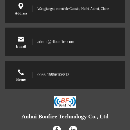
Wangjiangxi, comté de Gaoxin, Hefei, Anhui, Chine
Address
admin@rfbonfire.com
E-mail
0086-15956106813
Phone
Anhui Bonfire Technology Co., Ltd