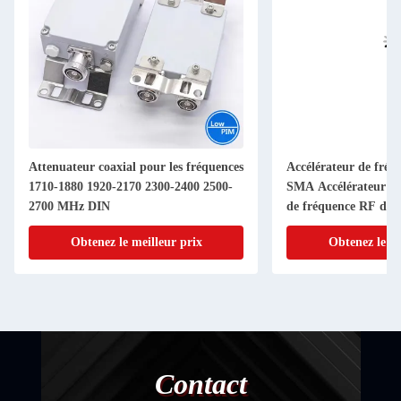
Attenuateur coaxial pour les fréquences
Accélérateur de fré
1710-1880 1920-2170 2300-2400 2500-
SMA Accélérateur d'a
2700 MHz DIN
de fréquence RF de 
Connecteur 1-40dB 
Obtenez le meilleur prix
Obtenez le me
Contact