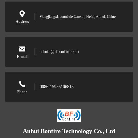
Wangjiangxi, comté de Gaoxin, Hefei, Anhui, Chine
Address
admin@rfbonfire.com
E-mail
0086-15956106813
Phone
Anhui Bonfire Technology Co., Ltd