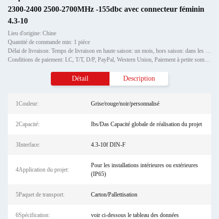
2300-2400 2500-2700MHz -155dbc avec connecteur féminin
4.3-10
Lieu d'origine: Chine
Quantité de commande min: 1 pièce
Délai de livraison: Temps de livraison en haute saison: un mois, hors saison: dans les 15 jours ouvrables
Conditions de paiement: LC, T/T, D/P, PayPal, Western Union, Paiement à petite somme, Grammes d'argent
Détail
Description
1Couleur:
Grise/rouge/noir/personnalisé
2Capacité:
Ibs/Das Capacité globale de réalisation du projet
3Interface:
4.3-10f DIN-F
Pour les installations intérieures ou extérieures
4Application du projet:
(IP65)
5Paquet de transport:
Carton/Pallettisation
6Spécification:
voir ci-dessous le tableau des données