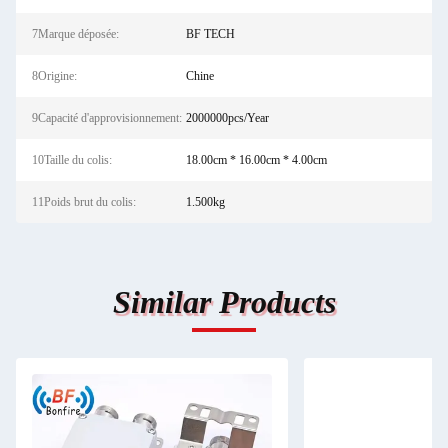
7Marque déposée:
BF TECH
8Origine:
Chine
9Capacité d'approvisionnement:
2000000pcs/Year
10Taille du colis:
18.00cm * 16.00cm * 4.00cm
11Poids brut du colis:
1.500kg
Similar Products