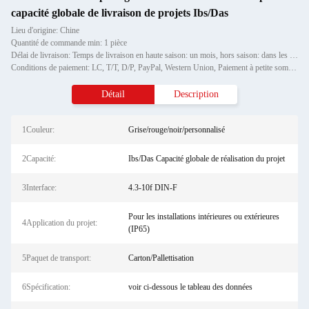
capacité globale de livraison de projets Ibs/Das
Lieu d'origine: Chine
Quantité de commande min: 1 pièce
Délai de livraison: Temps de livraison en haute saison: un mois, hors saison: dans les 15 jours ouvrables
Conditions de paiement: LC, T/T, D/P, PayPal, Western Union, Paiement à petite somme, Grammes d'argent
Détail
Description
1Couleur:
Grise/rouge/noir/personnalisé
2Capacité:
Ibs/Das Capacité globale de réalisation du projet
3Interface:
4.3-10f DIN-F
Pour les installations intérieures ou extérieures
4Application du projet:
(IP65)
5Paquet de transport:
Carton/Pallettisation
6Spécification:
voir ci-dessous le tableau des données