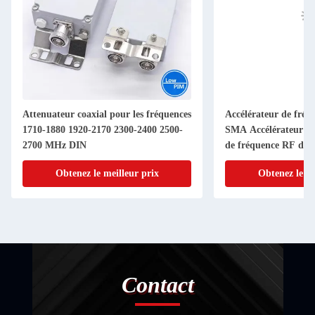
Attenuateur coaxial pour les fréquences
Accélérateur de fré
1710-1880 1920-2170 2300-2400 2500-
SMA Accélérateur d'a
2700 MHz DIN
de fréquence RF de 
Connecteur 1-40dB 
Obtenez le meilleur prix
Obtenez le me
Contact