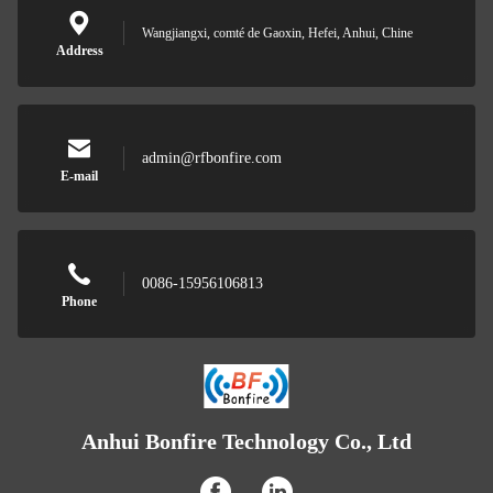
Wangjiangxi, comté de Gaoxin, Hefei, Anhui, Chine
Address
admin@rfbonfire.com
E-mail
0086-15956106813
Phone
Anhui Bonfire Technology Co., Ltd