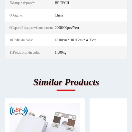
7Marque déposée:
BF TECH
8Origine:
Chine
9Capacité d'approvisionnement:
2000000pcs/Year
10Taille du colis:
18.00cm * 16.00cm * 4.00cm
11Poids brut du colis:
1.500kg
Similar Products