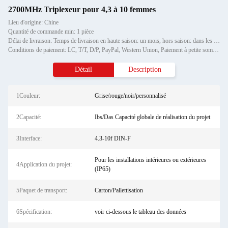
2700MHz Triplexeur pour 4,3 à 10 femmes
Lieu d'origine: Chine
Quantité de commande min: 1 pièce
Délai de livraison: Temps de livraison en haute saison: un mois, hors saison: dans les 15 jours ouvrables
Conditions de paiement: LC, T/T, D/P, PayPal, Western Union, Paiement à petite somme, Grammes d'argent
Détail
Description
1Couleur:
Grise/rouge/noir/personnalisé
2Capacité:
Ibs/Das Capacité globale de réalisation du projet
3Interface:
4.3-10f DIN-F
Pour les installations intérieures ou extérieures
4Application du projet:
(IP65)
5Paquet de transport:
Carton/Pallettisation
6Spécification:
voir ci-dessous le tableau des données