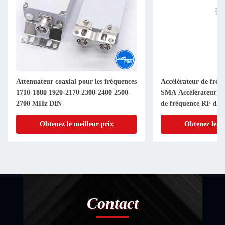
Attenuateur coaxial pour les fréquences
Accélérateur de fré
1710-1880 1920-2170 2300-2400 2500-
SMA Accélérateur d'a
2700 MHz DIN
de fréquence RF de 
Connecteur 1-40dB 
Obtenez le meilleur prix
Obtenez le me
Contact