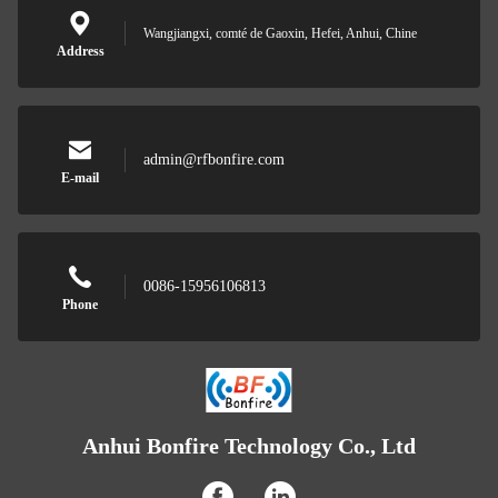
Wangjiangxi, comté de Gaoxin, Hefei, Anhui, Chine
Address
admin@rfbonfire.com
E-mail
0086-15956106813
Phone
Anhui Bonfire Technology Co., Ltd