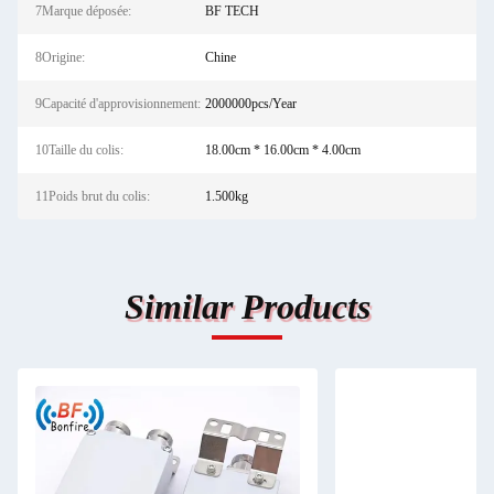
7Marque déposée:
BF TECH
8Origine:
Chine
9Capacité d'approvisionnement:
2000000pcs/Year
10Taille du colis:
18.00cm * 16.00cm * 4.00cm
11Poids brut du colis:
1.500kg
Similar Products