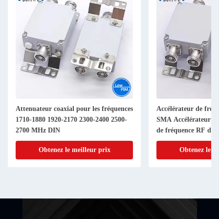
Attenuateur coaxial pour les fréquences
Accélérateur de fré
1710-1880 1920-2170 2300-2400 2500-
SMA Accélérateur d'a
2700 MHz DIN
de fréquence RF de 
Connecteur 1-40dB 
Obtenez le meilleur prix
Obtenez le me