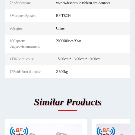
7Spécification:
voir ci-dessous le tableau des données
8Marque déposée:
BF TECH
9Origine:
Chine
10Capacité
2000000pcs/Year
d'approvisionnement:
11Taille du colis:
15.00cm * 13.00cm * 10.00cm
12Poids brut du colis:
2.800kg
Similar Products