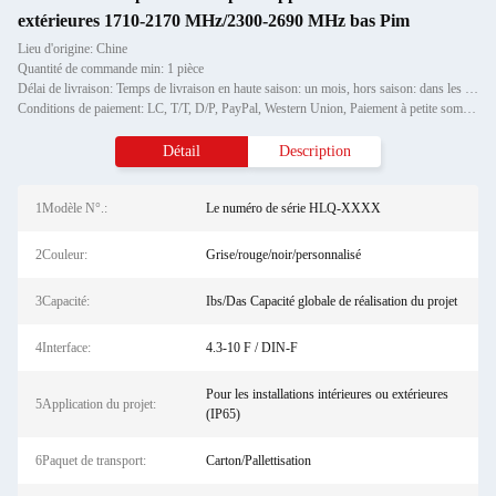
extérieures 1710-2170 MHz/2300-2690 MHz bas Pim
Lieu d'origine: Chine
Quantité de commande min: 1 pièce
Délai de livraison: Temps de livraison en haute saison: un mois, hors saison: dans les 15 jours ouvrables
Conditions de paiement: LC, T/T, D/P, PayPal, Western Union, Paiement à petite somme, Grammes d'argent
Détail
Description
1Modèle N°.:
Le numéro de série HLQ-XXXX
2Couleur:
Grise/rouge/noir/personnalisé
3Capacité:
Ibs/Das Capacité globale de réalisation du projet
4Interface:
4.3-10 F / DIN-F
Pour les installations intérieures ou extérieures
5Application du projet:
(IP65)
6Paquet de transport:
Carton/Pallettisation