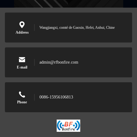
Wangjiangxi, comté de Gaoxin, Hefei, Anhui, Chine
Address
admin@rfbonfire.com
E-mail
0086-15956106813
Phone