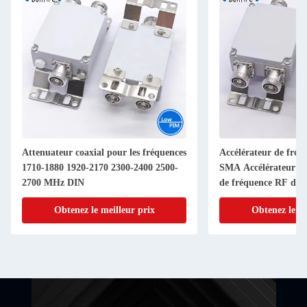
Attenuateur coaxial pour les fréquences
Accélérateur de fré
1710-1880 1920-2170 2300-2400 2500-
SMA Accélérateur d'a
2700 MHz DIN
de fréquence RF de 
Connecteur 1-40dB 
Obtenez le meilleur prix
Obtenez le me