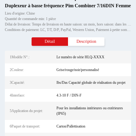
Duplexeur à basse fréquence Pim Combiner 7/16DIN Femme
Lieu d'origine: Chine
Quantité de commande min: 1 pièce
Délai de livraison: Temps de livraison en haute saison: un mois, hors saison: dans les 15 jours ouvrables
Conditions de paiement: LC, T/T, D/P, PayPal, Western Union, Paiement à petite somme, Grammes d'argent
Détail
Description
1Modèle N°.:
Le numéro de série HLQ-XXXX
2Couleur:
Grise/rouge/noir/personnalisé
3Capacité:
Ibs/Das Capacité globale de réalisation du projet
4Interface:
4.3-10 F / DIN-F
Pour les installations intérieures ou extérieures
5Application du projet:
(IP65)
6Paquet de transport:
Carton/Pallettisation