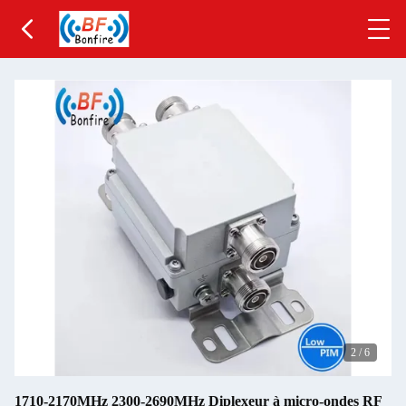
2
/
6
1710-2170MHz 2300-2690MHz Diplexeur à micro-ondes RF