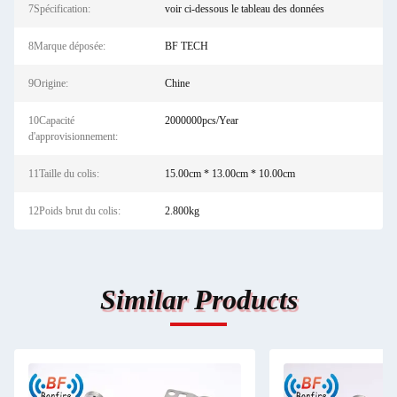
7Spécification:
voir ci-dessous le tableau des données
8Marque déposée:
BF TECH
9Origine:
Chine
10Capacité
2000000pcs/Year
d'approvisionnement:
11Taille du colis:
15.00cm * 13.00cm * 10.00cm
12Poids brut du colis:
2.800kg
Similar Products