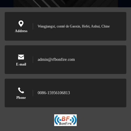
Wangjiangxi, comté de Gaoxin, Hefei, Anhui, Chine
Address
admin@rfbonfire.com
E-mail
0086-15956106813
Phone