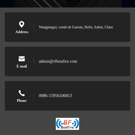
Wangjiangxi, comté de Gaoxin, Hefei, Anhui, Chine
Address
admin@rfbonfire.com
E-mail
0086-15956106813
Phone