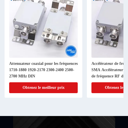
Attenuateur coaxial pour les fréquences
Accélérateur de fré
1710-1880 1920-2170 2300-2400 2500-
SMA Accélérateur d'a
2700 MHz DIN
de fréquence RF de 
Connecteur 1-40dB 
Obtenez le meilleur prix
Obtenez le me