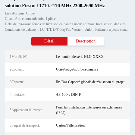
solution Firstnet 1710-2170 MHz 2300-2690 MHz
Lieu d'origine: Chine
Quantité de commande min: 1 pièce
Délai de livraison: Temps de livraison en haute saison: un mois, hors saison: dans les 15 jours ouvrables
Conditions de paiement: LC, T/T, D/P, PayPal, Western Union, Paiement à petite somme, Grammes d'argent
Détail
Description
1Modèle N°.:
Le numéro de série HLQ-XXXX
2Couleur:
Grise/rouge/noir/personnalisé
3Capacité:
Ibs/Das Capacité globale de réalisation du projet
4Interface:
4.3-10 F / DIN-F
Pour les installations intérieures ou extérieures
5Application du projet:
(IP65)
6Paquet de transport:
Carton/Pallettisation