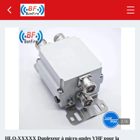
2
/
6
HLQ-XXXXX Duplexeur à micro-ondes VHF pour la