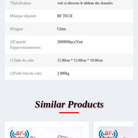
7Spécification:
voir ci-dessous le tableau des données
8Marque déposée:
BF TECH
9Origine:
Chine
10Capacité
2000000pcs/Year
d'approvisionnement:
11Taille du colis:
15.00cm * 13.00cm * 10.00cm
12Poids brut du colis:
2.800kg
Similar Products