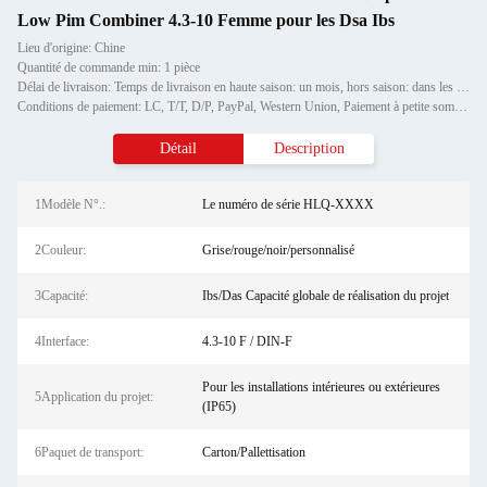
Low Pim Combiner 4.3-10 Femme pour les Dsa Ibs
Lieu d'origine: Chine
Quantité de commande min: 1 pièce
Délai de livraison: Temps de livraison en haute saison: un mois, hors saison: dans les 15 jours ouvrables
Conditions de paiement: LC, T/T, D/P, PayPal, Western Union, Paiement à petite somme, Grammes d'argent
Détail
Description
1Modèle N°.:
Le numéro de série HLQ-XXXX
2Couleur:
Grise/rouge/noir/personnalisé
3Capacité:
Ibs/Das Capacité globale de réalisation du projet
4Interface:
4.3-10 F / DIN-F
Pour les installations intérieures ou extérieures
5Application du projet:
(IP65)
6Paquet de transport:
Carton/Pallettisation