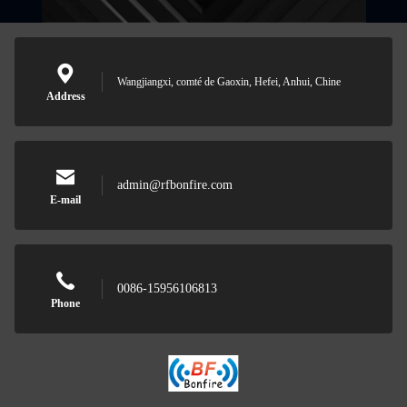
Wangjiangxi, comté de Gaoxin, Hefei, Anhui, Chine
Address
admin@rfbonfire.com
E-mail
0086-15956106813
Phone