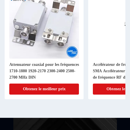
Attenuateur coaxial pour les fréquences
Accélérateur de fré
1710-1880 1920-2170 2300-2400 2500-
SMA Accélérateur d'a
2700 MHz DIN
de fréquence RF de 
Connecteur 1-40dB 
Obtenez le meilleur prix
Obtenez le me