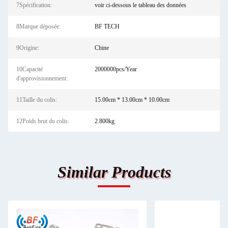
7Spécification:
voir ci-dessous le tableau des données
8Marque déposée:
BF TECH
9Origine:
Chine
10Capacité
2000000pcs/Year
d'approvisionnement:
11Taille du colis:
15.00cm * 13.00cm * 10.00cm
12Poids brut du colis:
2.800kg
Similar Products