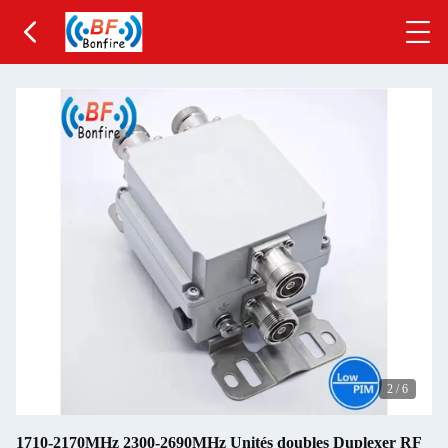
2
/
6
1710-2170MHz 2300-2690MHz Unités doubles Duplexer RF