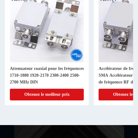
Attenuateur coaxial pour les fréquences
Accélérateur de fré
1710-1880 1920-2170 2300-2400 2500-
SMA Accélérateur d'a
2700 MHz DIN
de fréquence RF de 
Connecteur 1-40dB 
Obtenez le meilleur prix
Obtenez le me