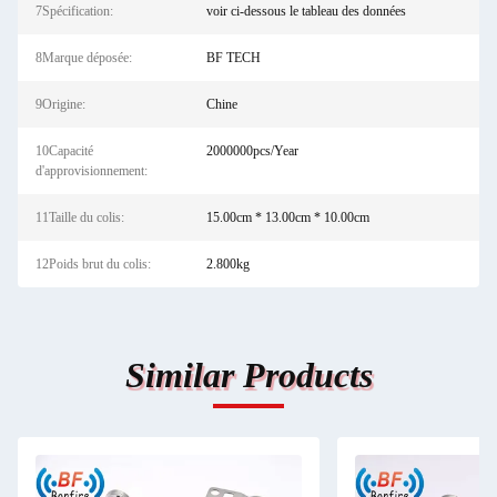
7Spécification:
voir ci-dessous le tableau des données
8Marque déposée:
BF TECH
9Origine:
Chine
10Capacité
2000000pcs/Year
d'approvisionnement:
11Taille du colis:
15.00cm * 13.00cm * 10.00cm
12Poids brut du colis:
2.800kg
Similar Products