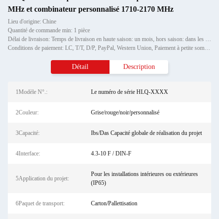
MHz et combinateur personnalisé 1710-2170 MHz
Lieu d'origine: Chine
Quantité de commande min: 1 pièce
Délai de livraison: Temps de livraison en haute saison: un mois, hors saison: dans les 15 jours ouvrables
Conditions de paiement: LC, T/T, D/P, PayPal, Western Union, Paiement à petite somme, Grammes d'argent
Détail
Description
1Modèle N°.:
Le numéro de série HLQ-XXXX
2Couleur:
Grise/rouge/noir/personnalisé
3Capacité:
Ibs/Das Capacité globale de réalisation du projet
4Interface:
4.3-10 F / DIN-F
Pour les installations intérieures ou extérieures
5Application du projet:
(IP65)
6Paquet de transport:
Carton/Pallettisation