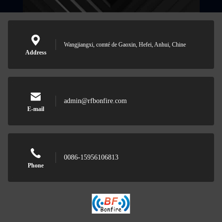
Wangjiangxi, comté de Gaoxin, Hefei, Anhui, Chine
Address
admin@rfbonfire.com
E-mail
0086-15956106813
Phone