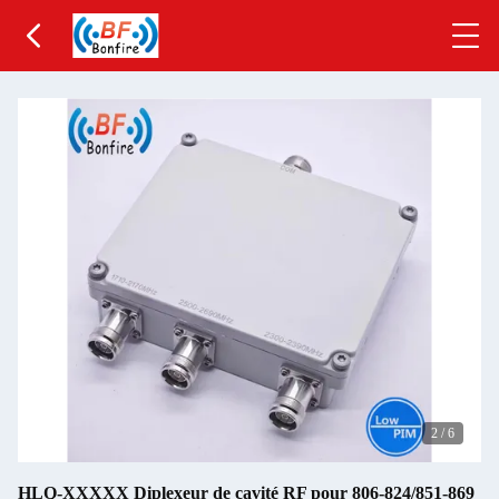
2
/
6
HLQ-XXXXX Diplexeur de cavité RF pour 806-824/851-869