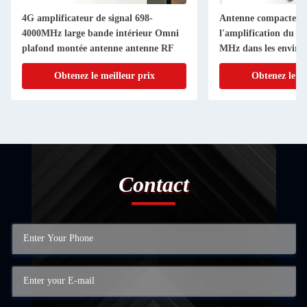
4G amplificateur de signal 698-
Antenne compacte à
4000MHz large bande intérieur Omni
l'amplification du s
plafond montée antenne antenne RF
MHz dans les enviro
intérieurs
Obtenez le meilleur prix
Obtenez le me
Contact