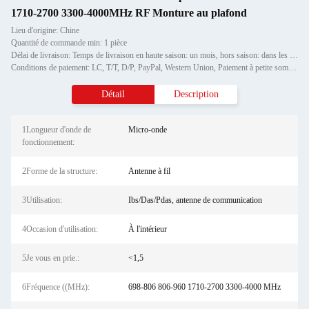
1710-2700 3300-4000MHz RF Monture au plafond
Lieu d'origine: Chine
Quantité de commande min: 1 pièce
Délai de livraison: Temps de livraison en haute saison: un mois, hors saison: dans les 15 jours ouvrables
Conditions de paiement: LC, T/T, D/P, PayPal, Western Union, Paiement à petite somme, Grammes d'argent
Détail
Description
1Longueur d'onde de
Micro-onde
fonctionnement:
2Forme de la structure:
Antenne à fil
3Utilisation:
Ibs/Das/Pdas, antenne de communication
4Occasion d'utilisation:
À l'intérieur
5Je vous en prie.:
<1,5
6Fréquence ((MHz):
698-806 806-960 1710-2700 3300-4000 MHz