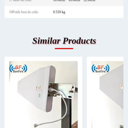
17Taille du colis:
18.00cm * 18.00cm * 12.00cm
18Poids brut du colis:
0.510 kg
Similar Products