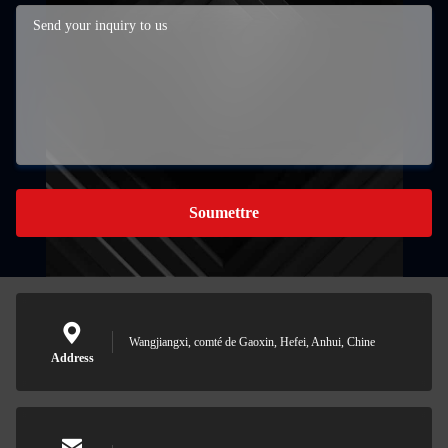
Soumettre
Wangjiangxi, comté de Gaoxin, Hefei, Anhui, Chine
Address