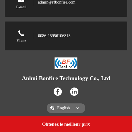
admin@rfbonfire.com
E-mail
0086-15956106813
Phone
Anhui Bonfire Technology Co., Ltd
Obtenez le meilleur prix
Get a Quote
Anhui Bonfire Technology Co., Ltd