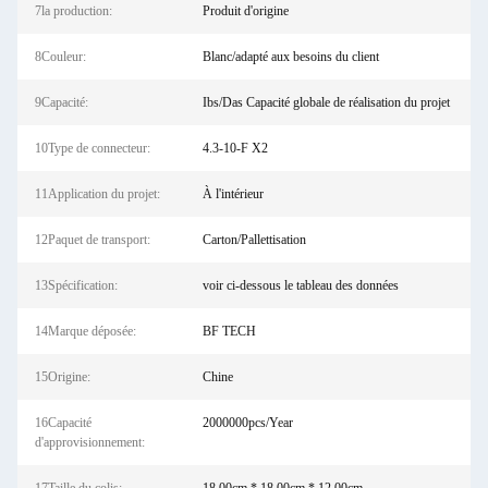
7la production:
Produit d'origine
8Couleur:
Blanc/adapté aux besoins du client
9Capacité:
Ibs/Das Capacité globale de réalisation du projet
10Type de connecteur:
4.3-10-F X2
11Application du projet:
À l'intérieur
12Paquet de transport:
Carton/Pallettisation
13Spécification:
voir ci-dessous le tableau des données
14Marque déposée:
BF TECH
15Origine:
Chine
16Capacité
2000000pcs/Year
d'approvisionnement: