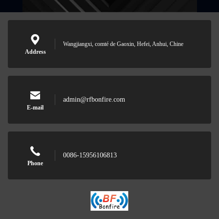
Wangjiangxi, comté de Gaoxin, Hefei, Anhui, Chine
Address
admin@rfbonfire.com
E-mail
0086-15956106813
Phone