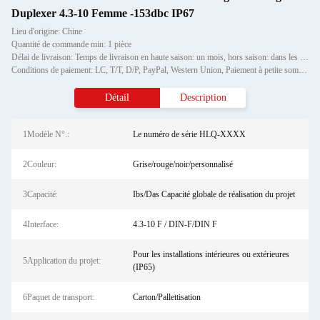
Duplexer 4.3-10 Femme -153dbc IP67
Lieu d'origine: Chine
Quantité de commande min: 1 pièce
Délai de livraison: Temps de livraison en haute saison: un mois, hors saison: dans les 15 jours ouvrables
Conditions de paiement: LC, T/T, D/P, PayPal, Western Union, Paiement à petite somme, Grammes d'argent
Détail
Description
1Modèle N°.:
Le numéro de série HLQ-XXXX
2Couleur:
Grise/rouge/noir/personnalisé
3Capacité:
Ibs/Das Capacité globale de réalisation du projet
4Interface:
4.3-10 F / DIN-F/DIN F
Pour les installations intérieures ou extérieures
5Application du projet:
(IP65)
6Paquet de transport:
Carton/Pallettisation