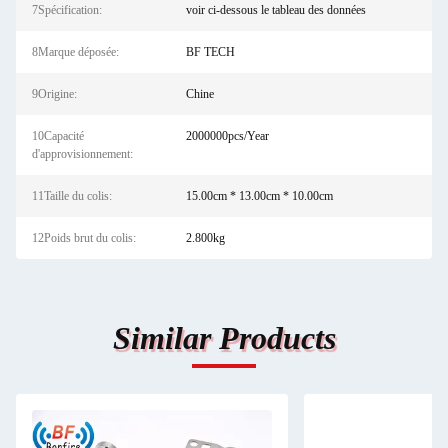
7Spécification:
voir ci-dessous le tableau des données
8Marque déposée:
BF TECH
9Origine:
Chine
10Capacité
2000000pcs/Year
d'approvisionnement:
11Taille du colis:
15.00cm * 13.00cm * 10.00cm
12Poids brut du colis:
2.800kg
Similar Products