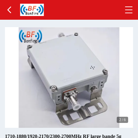
2
/
6
1710-1880/1920-2170/2300-2700MHz RF large bande 5g