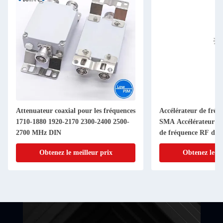
Attenuateur coaxial pour les fréquences
Accélérateur de fré
1710-1880 1920-2170 2300-2400 2500-
SMA Accélérateur d'a
2700 MHz DIN
de fréquence RF de 
Connecteur 1-40dB 
Obtenez le meilleur prix
Obtenez le me