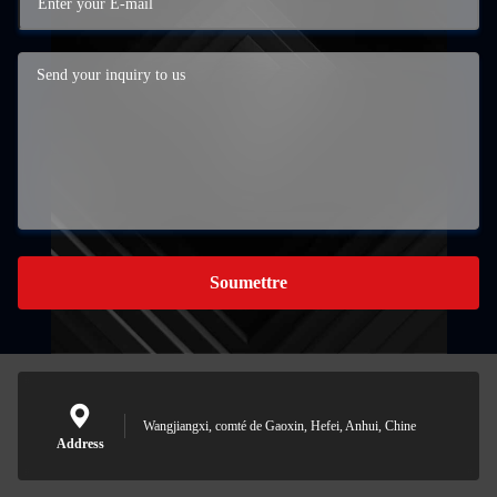
Soumettre
Wangjiangxi, comté de Gaoxin, Hefei, Anhui, Chine
Address