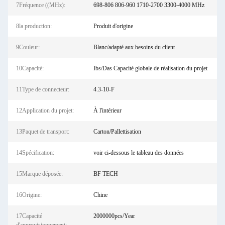
7Fréquence ((MHz):
698-806 806-960 1710-2700 3300-4000 MHz
8la production:
Produit d'origine
9Couleur:
Blanc/adapté aux besoins du client
10Capacité:
Ibs/Das Capacité globale de réalisation du projet
11Type de connecteur:
4.3-10-F
12Application du projet:
À l'intérieur
13Paquet de transport:
Carton/Pallettisation
14Spécification:
voir ci-dessous le tableau des données
15Marque déposée:
BF TECH
16Origine:
Chine
17Capacité
2000000pcs/Year