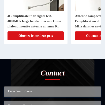
4G amplificateur de signal 698-
Antenne compacte à
4000MHz large bande intérieur Omni
l'amplification du s
plafond montée antenne antenne RF
MHz dans les enviro
intérieurs
Obtenez le meilleur prix
Obtenez le me
Contact