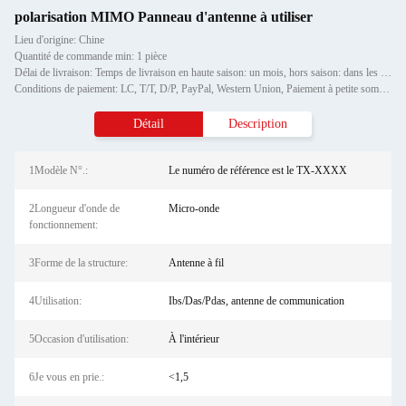
polarisation MIMO Panneau d'antenne à utiliser
Lieu d'origine: Chine
Quantité de commande min: 1 pièce
Délai de livraison: Temps de livraison en haute saison: un mois, hors saison: dans les 15 jours ouvrables
Conditions de paiement: LC, T/T, D/P, PayPal, Western Union, Paiement à petite somme, Grammes d'argent
Détail
Description
1Modèle N°.:
Le numéro de référence est le TX-XXXX
2Longueur d'onde de
Micro-onde
fonctionnement:
3Forme de la structure:
Antenne à fil
4Utilisation:
Ibs/Das/Pdas, antenne de communication
5Occasion d'utilisation:
À l'intérieur
6Je vous en prie.:
<1,5