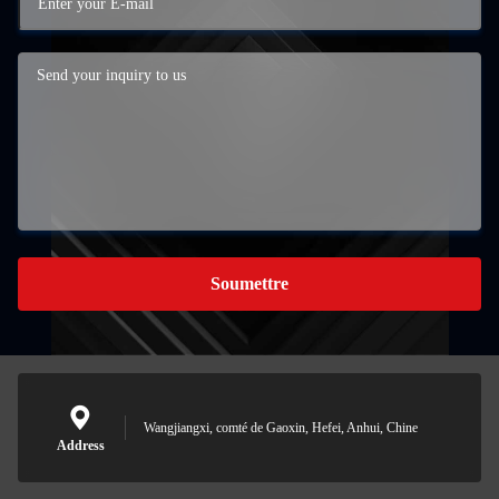
Soumettre
Wangjiangxi, comté de Gaoxin, Hefei, Anhui, Chine
Address