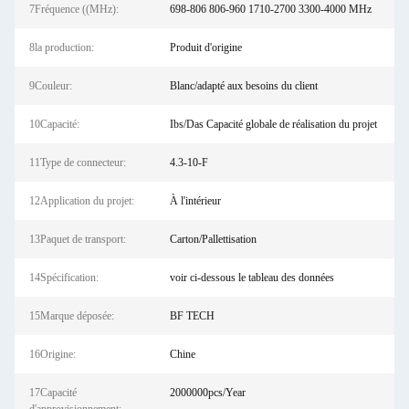
7Fréquence ((MHz):
698-806 806-960 1710-2700 3300-4000 MHz
8la production:
Produit d'origine
9Couleur:
Blanc/adapté aux besoins du client
10Capacité:
Ibs/Das Capacité globale de réalisation du projet
11Type de connecteur:
4.3-10-F
12Application du projet:
À l'intérieur
13Paquet de transport:
Carton/Pallettisation
14Spécification:
voir ci-dessous le tableau des données
15Marque déposée:
BF TECH
16Origine:
Chine
17Capacité
2000000pcs/Year