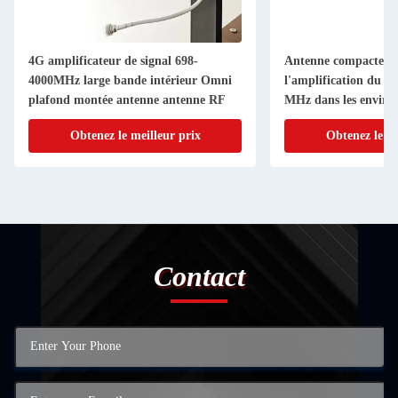
4G amplificateur de signal 698-
Antenne compacte à
4000MHz large bande intérieur Omni
l'amplification du s
plafond montée antenne antenne RF
MHz dans les enviro
intérieurs
Obtenez le meilleur prix
Obtenez le me
Contact