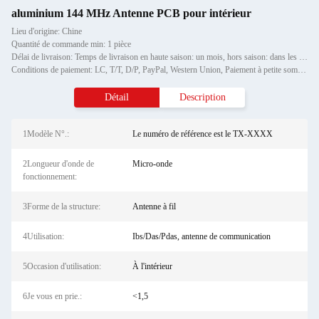
aluminium 144 MHz Antenne PCB pour intérieur
Lieu d'origine: Chine
Quantité de commande min: 1 pièce
Délai de livraison: Temps de livraison en haute saison: un mois, hors saison: dans les 15 jours ouvrables
Conditions de paiement: LC, T/T, D/P, PayPal, Western Union, Paiement à petite somme, Grammes d'argent
Détail
Description
1Modèle N°.:
Le numéro de référence est le TX-XXXX
2Longueur d'onde de
Micro-onde
fonctionnement:
3Forme de la structure:
Antenne à fil
4Utilisation:
Ibs/Das/Pdas, antenne de communication
5Occasion d'utilisation:
À l'intérieur
6Je vous en prie.:
<1,5