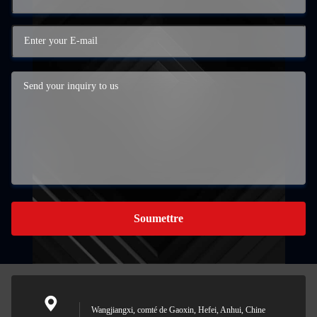
Soumettre
Wangjiangxi, comté de Gaoxin, Hefei, Anhui, Chine