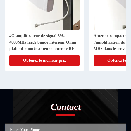
4G amplificateur de signal 698-
Antenne compacte à
4000MHz large bande intérieur Omni
l'amplification du s
plafond montée antenne antenne RF
MHz dans les enviro
intérieurs
Obtenez le meilleur prix
Obtenez le me
Contact