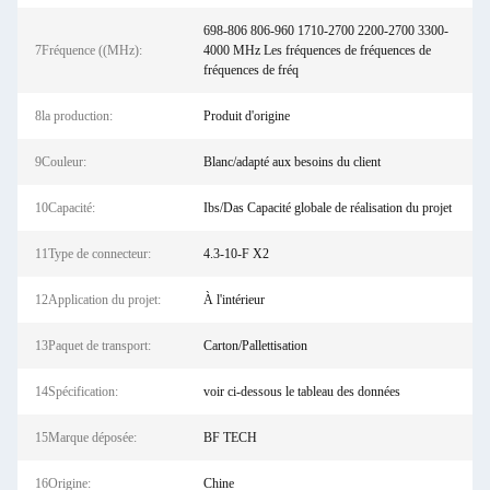
698-806 806-960 1710-2700 2200-2700 3300-
7Fréquence ((MHz):
4000 MHz Les fréquences de fréquences de
fréquences de fréq
8la production:
Produit d'origine
9Couleur:
Blanc/adapté aux besoins du client
10Capacité:
Ibs/Das Capacité globale de réalisation du projet
11Type de connecteur:
4.3-10-F X2
12Application du projet:
À l'intérieur
13Paquet de transport:
Carton/Pallettisation
14Spécification:
voir ci-dessous le tableau des données
15Marque déposée:
BF TECH
16Origine:
Chine