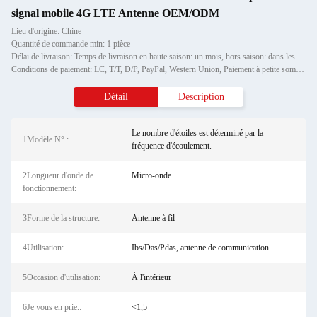
signal mobile 4G LTE Antenne OEM/ODM
Lieu d'origine: Chine
Quantité de commande min: 1 pièce
Délai de livraison: Temps de livraison en haute saison: un mois, hors saison: dans les 15 jours ouvrables
Conditions de paiement: LC, T/T, D/P, PayPal, Western Union, Paiement à petite somme, Grammes d'argent
Détail
Description
Le nombre d'étoiles est déterminé par la
1Modèle N°.:
fréquence d'écoulement.
2Longueur d'onde de
Micro-onde
fonctionnement:
3Forme de la structure:
Antenne à fil
4Utilisation:
Ibs/Das/Pdas, antenne de communication
5Occasion d'utilisation:
À l'intérieur
6Je vous en prie.:
<1,5