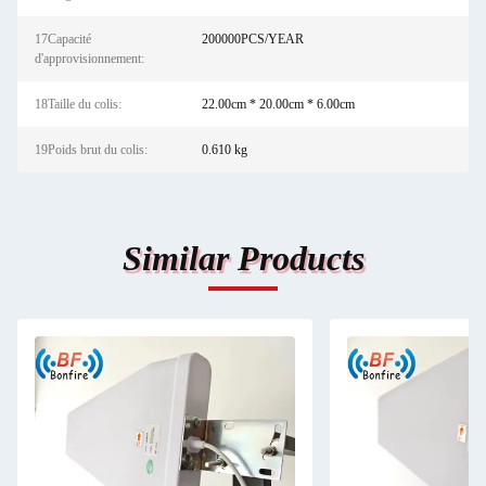
17Capacité
200000PCS/YEAR
d'approvisionnement:
18Taille du colis:
22.00cm * 20.00cm * 6.00cm
19Poids brut du colis:
0.610 kg
Similar Products