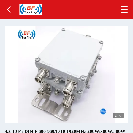
2
/
6
4.3-10 F / DIN-F 690-960/1710-1920MHz 200W/300W/500W