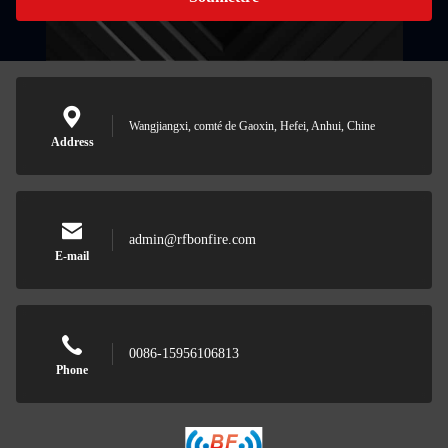
Wangjiangxi, comté de Gaoxin, Hefei, Anhui, Chine
Address
admin@rfbonfire.com
E-mail
0086-15956106813
Phone