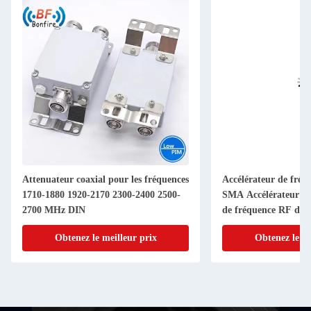
Attenuateur coaxial pour les fréquences
Accélérateur de fré
1710-1880 1920-2170 2300-2400 2500-
SMA Accélérateur d'a
2700 MHz DIN
de fréquence RF de 
Connecteur 1-40dB 
Obtenez le meilleur prix
Obtenez le me