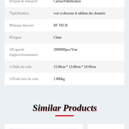
6Paquet de transport:
Carton/Pallettisation
7Spécification:
voir ci-dessous le tableau des données
8Marque déposée:
BF TECH
9Origine:
Chine
10Capacité
2000000pcs/Year
d'approvisionnement:
11Taille du colis:
15.00cm * 13.00cm * 10.00cm
12Poids brut du colis:
2.800kg
Similar Products