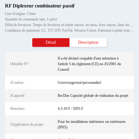
RF Diplexeur combinateur passif
Lieu d'origine: Chine
Quantité de commande min: 1 pièce
Délai de livraison: Temps de livraison en haute saison: un mois, hors saison: dans les 15 jours ouvrables
Conditions de paiement: LC, T/T, D/P, PayPal, Western Union, Paiement à petite somme, Grammes d'argent
Détail
Description
Il a été déclaré coupable d'une infraction à
1Modèle N°.:
l'article 5 du règlement (CE) no 45/2001 du
Conseil.
2Couleur:
Grise/rouge/noir/personnalisé
3Capacité:
Ibs/Das Capacité globale de réalisation du projet
4Interface:
4.3-10 F / DIN-F
Pour les installations intérieures ou extérieures
5Application du projet:
(IP65)