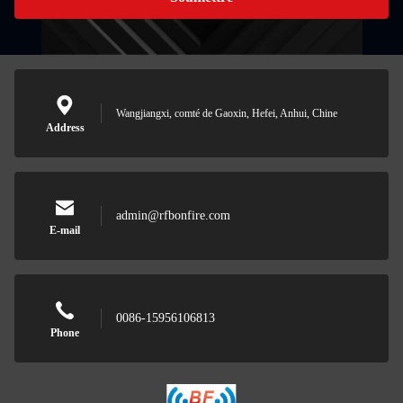
Wangjiangxi, comté de Gaoxin, Hefei, Anhui, Chine
Address
admin@rfbonfire.com
E-mail
0086-15956106813
Phone