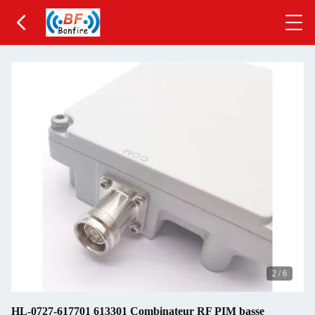
2
/
6
HL-0727-617701 613301 Combinateur RF PIM basse