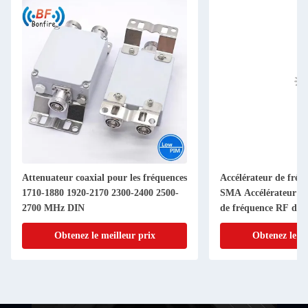
Attenuateur coaxial pour les fréquences
Accélérateur de fré
1710-1880 1920-2170 2300-2400 2500-
SMA Accélérateur d'a
2700 MHz DIN
de fréquence RF de 
Connecteur 1-40dB 
Obtenez le meilleur prix
Obtenez le me