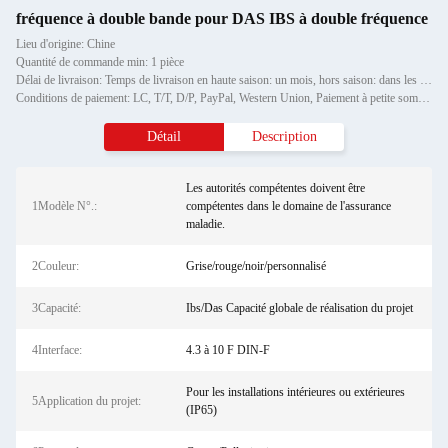
fréquence à double bande pour DAS IBS à double fréquence
Lieu d'origine: Chine
Quantité de commande min: 1 pièce
Délai de livraison: Temps de livraison en haute saison: un mois, hors saison: dans les 15 jours ouvrables
Conditions de paiement: LC, T/T, D/P, PayPal, Western Union, Paiement à petite somme, Grammes d'argent
Détail
Description
Les autorités compétentes doivent être
1Modèle N°.:
compétentes dans le domaine de l'assurance
maladie.
2Couleur:
Grise/rouge/noir/personnalisé
3Capacité:
Ibs/Das Capacité globale de réalisation du projet
4Interface:
4.3 à 10 F DIN-F
Pour les installations intérieures ou extérieures
5Application du projet:
(IP65)