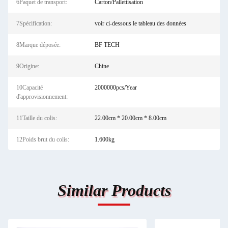
6Paquet de transport:
Carton/Pallettisation
7Spécification:
voir ci-dessous le tableau des données
8Marque déposée:
BF TECH
9Origine:
Chine
10Capacité
2000000pcs/Year
d'approvisionnement:
11Taille du colis:
22.00cm * 20.00cm * 8.00cm
12Poids brut du colis:
1.600kg
Similar Products