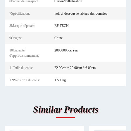
6Paquet de transport:
Carton/Pallettisation
7Spécification:
voir ci-dessous le tableau des données
8Marque déposée:
BF TECH
9Origine:
Chine
10Capacité
2000000pcs/Year
d'approvisionnement:
11Taille du colis:
22.00cm * 20.00cm * 6.00cm
12Poids brut du colis:
1.500kg
Similar Products