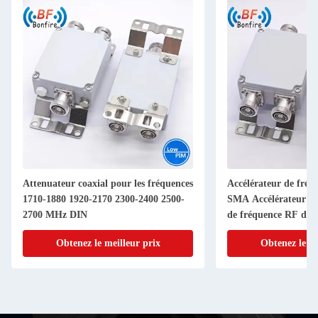
Attenuateur coaxial pour les fréquences
Accélérateur de fré
1710-1880 1920-2170 2300-2400 2500-
SMA Accélérateur d'a
2700 MHz DIN
de fréquence RF de 
Connecteur 1-40dB 
Obtenez le meilleur prix
Obtenez le me