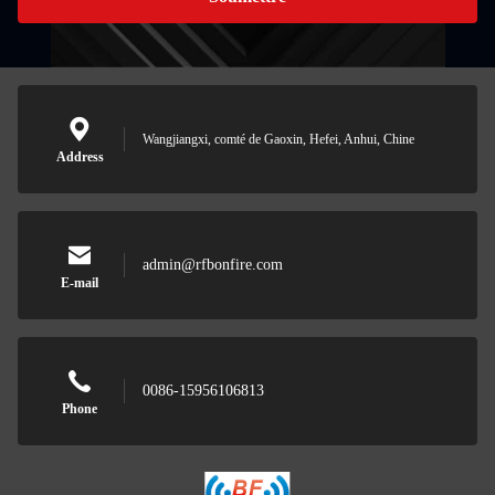
Wangjiangxi, comté de Gaoxin, Hefei, Anhui, Chine
Address
admin@rfbonfire.com
E-mail
0086-15956106813
Phone