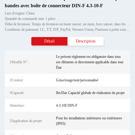
bandes avec boîte de connecteur DIN-F 4.3-10-F
Lieu d'origine: Chine
Quantité de commande min: 1 pièce
Délai de livraison: Temps de livraison en haute saison: un mois, hors saison: dans les 15 jours ouvrables
Conditions de paiement: LC, T/T, D/P, PayPal, Western Union, Paiement à petite somme, Grammes d'argent
Détail
Description
Le présent règlement est obligatoire dans tous
1Modèle N°.:
ses éléments et directement applicable dans tout
État
2Couleur:
Grise/rouge/noir/personnalisé
3Capacité:
Ibs/Das Capacité globale de réalisation du projet
4Interface:
4.3-10f DIN-F
Pour les installations intérieures ou extérieures
5Application du projet:
(IP65)